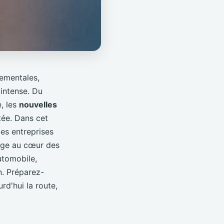
ementales,
intense. Du
, les
nouvelles
tée. Dans cet
les entreprises
onge au cœur des
utomobile,
. Préparez-
d'hui la route,