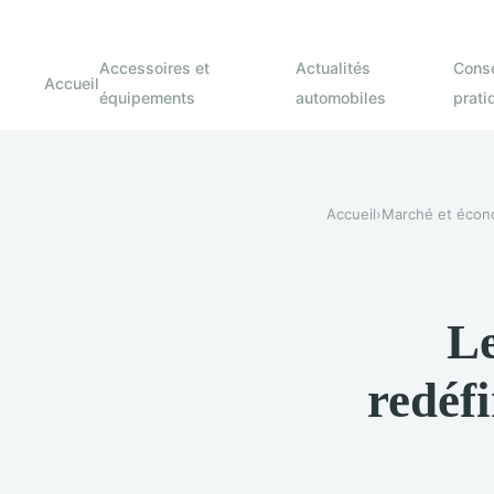
Accessoires et
Actualités
Conse
Accueil
équipements
automobiles
prati
Accueil
›
Marché et écon
Le
redéf