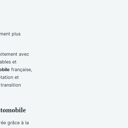
ement plus
oitement avec
ables et
obile
française,
tation et
transition
utomobile
ée grâce à la