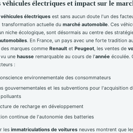
 véhicules électriques et impact sur le mar
s
véhicules électriques
est sans aucun doute l'un des facteu
a transformation actuelle du
marché automobile
. Ces véhic
 niche écologique, sont désormais au centre des stratég
automobiles
. En France, un pays avec une forte tradition 
ar des marques comme
Renault
et
Peugeot
, les ventes de
vo
 vu une
hausse
remarquable au cours de l'
année
écoulée. 
cteurs :
 conscience environnementale des consommateurs
ons gouvernementales et les subventions pour l'acquisition 
polluants
ucture de recharge en développement
tion continue de l'autonomie des batteries
r les
immatriculations de voitures
neuves montrent que l