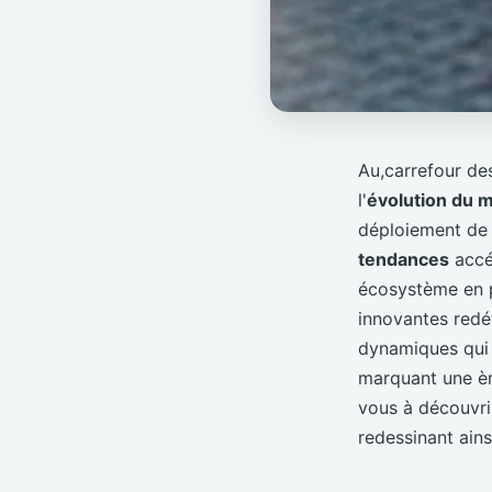
Au,carrefour de
l'
évolution du 
déploiement de l
tendances
accél
écosystème en pl
innovantes redéf
dynamiques qui 
marquant une èr
vous à découvri
redessinant ains