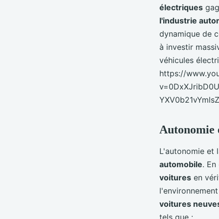
électriques
gagn
l'industrie aut
dynamique de c
à investir mass
véhicules électr
https://www.yo
v=0DxXJribD0
YXV0b21vYml
Autonomie e
L'autonomie et l
automobile
. En
voitures
en véri
l'environnement 
voitures neuve
tels que :