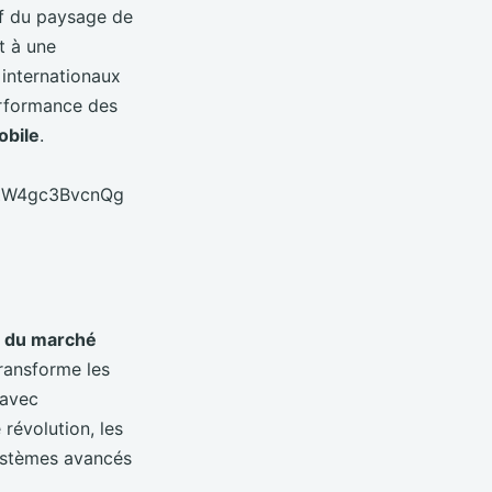
if du paysage de
t à une
 internationaux
erformance des
obile
.
ZW4gc3BvcnQg
e du marché
transforme les
 avec
 révolution, les
ystèmes avancés