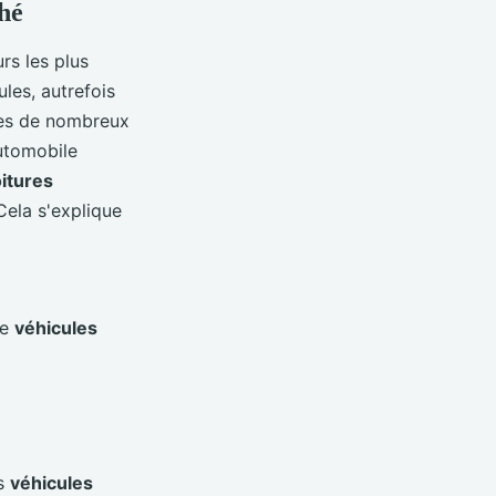
ché
rs les plus
ules, autrefois
ies de nombreux
automobile
itures
Cela s'explique
de
véhicules
es
véhicules