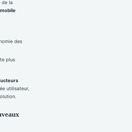
 de la
mobile
onomie des
te plus
ructeurs
e utilisateur,
volution.
ouveaux