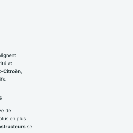
lignent
ité et
-Citroën
,
fs.
s
ve de
plus en plus
structeurs
se