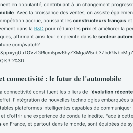
ent en popularité, contribuant à un changement progress
omobile
. Avec la croissance des ventes, on assiste égalemen
ompétition accrue, poussant les
constructeurs français
et
ivement dans la
R&D
pour réduire les
prix
et améliorer la p
iques, affirmant ainsi leur empreinte dans le
secteur autom
utube.com/watch?
U&pp=ygUuTGVzIGRlcm5pw6hyZXMgaW5ub3ZhdGlvbnMg
sZQ%3D%3D
t connectivité : le futur de l'automobile
a connectivité constituent les piliers de l'
évolution récent
 effet, l'intégration de nouvelles technologies embarquées 
tables plateformes intelligentes capables de communiquer
et d'offrir une expérience de conduite inédite. Face à cette
s
en France, et partout dans le monde, sont équipées de s