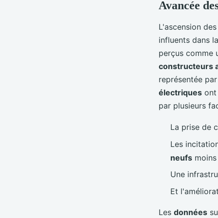
Avancée des
L'ascension de
influents dans l
perçus comme un
constructeurs 
représentée p
électriques
ont
par plusieurs fa
La prise de
Les incitati
neufs
moins 
Une infrastr
Et l'améliora
Les
données
su